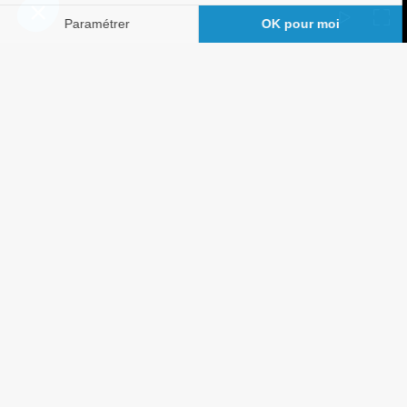
QUI SOMMES-NOUS
La société
Labels et Certifications
Recrutement
Mentions Légales
Droit d’opposition
Nos Services
Pompe à chaleur Air Air
Pompe à chaleur Air/Eau
Ballon thermodynamique