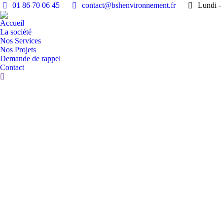
01 86 70 06 45
contact@bshenvironnement.fr
Lundi –
Accueil
La société
Nos Services
Nos Projets
Demande de rappel
Contact
Recherche
: