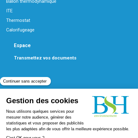
Ballon thermodynamique
ITE
Thermostat
Calorifugeage
Espace
Transmettez vos documents
Contactez-nous
Téléphone :
01 86 70 06 45
Mail :
contact@bshenvironnement.fr
Trouvez nous sur :