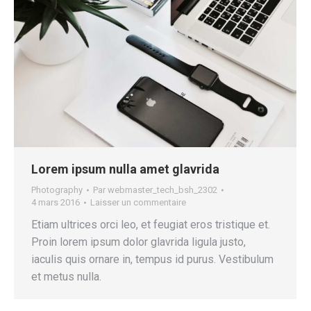
Lorem ipsum nulla amet glavrida
Photography
Par
webmaster_tech_bsh_2302
4 mars 2016
Laisser un commentaire
Etiam ultrices orci leo, et feugiat eros tristique et.
Proin lorem ipsum dolor glavrida ligula justo,
iaculis quis ornare in, tempus id purus. Vestibulum
et metus nulla.