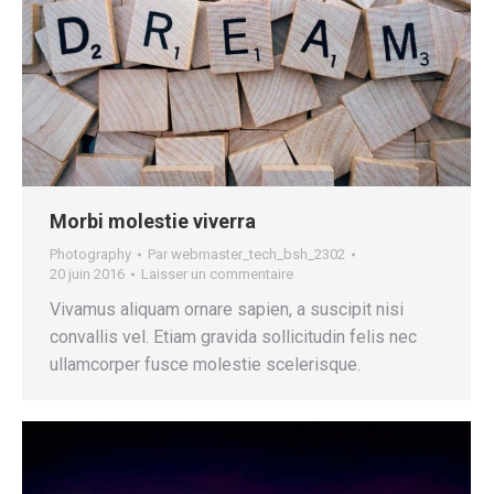
Morbi molestie viverra
Photography
Par
webmaster_tech_bsh_2302
20 juin 2016
Laisser un commentaire
Vivamus aliquam ornare sapien, a suscipit nisi
convallis vel. Etiam gravida sollicitudin felis nec
ullamcorper fusce molestie scelerisque.