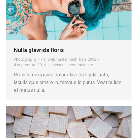
Nulla glavrida floris
Photography
Par
webmaster_tech_bsh_2302
4 septembre 2016
Laisser un commentaire
Proin lorem ipsum dolor glavrida ligula justo,
iaculis quis ornare in, tempus id purus. Vestibulum
et metus nulla.