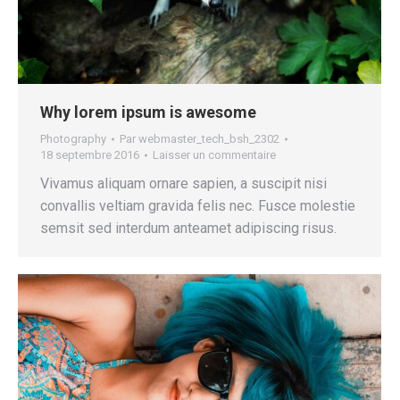
Why lorem ipsum is awesome
Photography
Par
webmaster_tech_bsh_2302
18 septembre 2016
Laisser un commentaire
Vivamus aliquam ornare sapien, a suscipit nisi
convallis veltiam gravida felis nec. Fusce molestie
semsit sed interdum anteamet adipiscing risus.