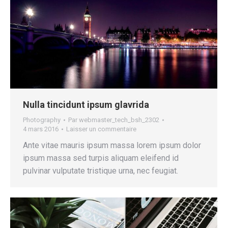
Nulla tincidunt ipsum glavrida
Photography
Par
webmaster_tech_bsh_2302
4 mars 2016
Laisser un commentaire
Ante vitae mauris ipsum massa lorem ipsum dolor
ipsum massa sed turpis aliquam eleifend id
pulvinar vulputate tristique urna, nec feugiat.