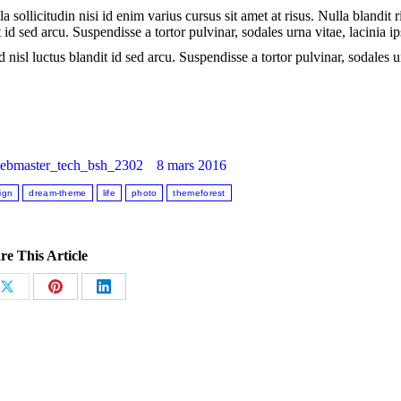
 sollicitudin nisi id enim varius cursus sit amet at risus. Nulla blandit r
 id sed arcu. Suspendisse a tortor pulvinar, sodales urna vitae, lacinia i
 nisl luctus blandit id sed arcu. Suspendisse a tortor pulvinar, sodales 
ebmaster_tech_bsh_2302
8 mars 2016
ign
dream-theme
life
photo
themeforest
re This Article
r
Partager
Partager
Partager
sur
sur
sur
ok
X
Pinterest
LinkedIn