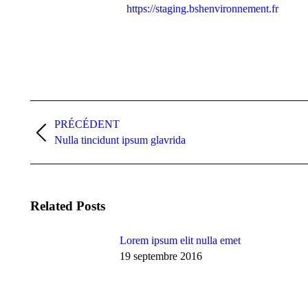
https://staging.bshenvironnement.fr
Navigation
article
PRÉCÉDENT
Article
Nulla tincidunt ipsum glavrida
précédent
:
Related Posts
Lorem ipsum elit nulla emet
19 septembre 2016