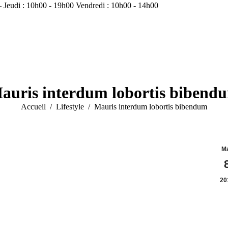
 Jeudi : 10h00 - 19h00 Vendredi : 10h00 - 14h00
auris interdum lobortis bibend
Vous êtes ici :
Accueil
Lifestyle
Mauris interdum lobortis bibendum
M
20