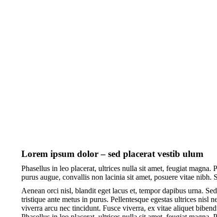
Lorem ipsum dolor – sed placerat vestib ulum
Phasellus in leo placerat, ultrices nulla sit amet, feugiat magna. P
purus augue, convallis non lacinia sit amet, posuere vitae nibh. 
Aenean orci nisl, blandit eget lacus et, tempor dapibus urna. Sed 
tristique ante metus in purus. Pellentesque egestas ultrices nisl 
viverra arcu nec tincidunt. Fusce viverra, ex vitae aliquet bibendu
Phasellus in leo placerat, ultrices nulla sit amet, feugiat magna. P