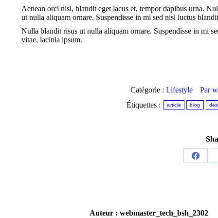
Aenean orci nisl, blandit eget lacus et, tempor dapibus urna. Nulla
ut nulla aliquam ornare. Suspendisse in mi sed nisl luctus blandit
Nulla blandit risus ut nulla aliquam ornare. Suspendisse in mi sed
vitae, lacinia ipsum.
Catégorie :
Lifestyle
Par
w
Étiquettes :
article
blog
des
Sha
Partage
sur
Facebo
Auteur :
webmaster_tech_bsh_2302