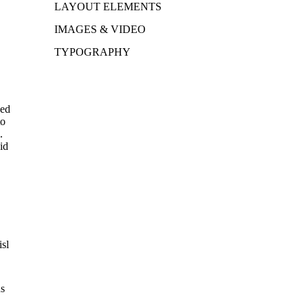
LAYOUT ELEMENTS
IMAGES & VIDEO
TYPOGRAPHY
sed
to
.
 id
isl
us