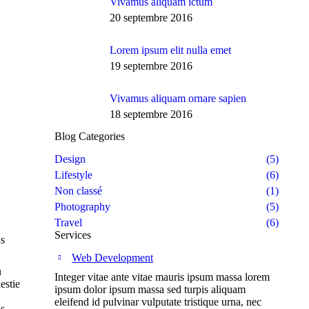
Vivamus aliquam ictum
20 septembre 2016
Lorem ipsum elit nulla emet
19 septembre 2016
Vivamus aliquam ornare sapien
18 septembre 2016
Blog Categories
Design
(5)
Lifestyle
(6)
Non classé
(1)
Photography
(5)
Travel
(6)
Services
us
Web Development
u
Integer vitae ante vitae mauris ipsum massa lorem
estie
ipsum dolor ipsum massa sed turpis aliquam
eleifend id pulvinar vulputate tristique urna, nec
us