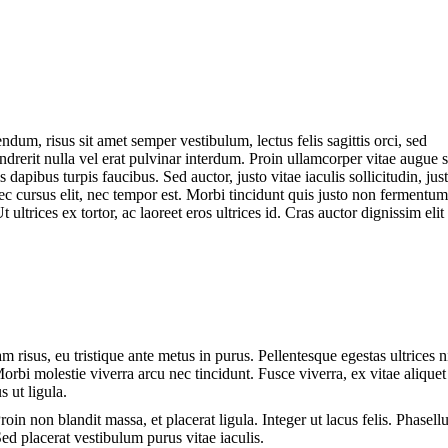
dum, risus sit amet semper vestibulum, lectus felis sagittis orci, sed
drerit nulla vel erat pulvinar interdum. Proin ullamcorper vitae augue 
 dapibus turpis faucibus. Sed auctor, justo vitae iaculis sollicitudin, jus
nec cursus elit, nec tempor est. Morbi tincidunt quis justo non fermentum
 ultrices ex tortor, ac laoreet eros ultrices id. Cras auctor dignissim elit
m risus, eu tristique ante metus in purus. Pellentesque egestas ultrices n
Morbi molestie viverra arcu nec tincidunt. Fusce viverra, ex vitae aliquet
s ut ligula.
roin non blandit massa, et placerat ligula. Integer ut lacus felis. Phasell
Sed placerat vestibulum purus vitae iaculis.