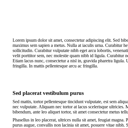
Lorem ipsum dolor sit amet, consectetur adipiscing elit. Sed biben
maximus sem sapien a metus. Nulla at iaculis urna. Curabitur hen
sollicitudin. Curabitur vulputate nibh eget arcu lobortis, venenatis
velit porttitor sem, nec molestie quam nibh id ligula. Curabitur 
Etiam lacus nunc, consectetur a nisl in, gravida pharetra ligula. Ut
fringilla. In mattis pellentesque arcu ac fringilla.
Sed placerat vestibulum purus
Sed mattis, tortor pellentesque tincidunt vulputate, est sem aliqua
nec vulputate. Aliquam nec tortor at lacus scelerisque ultricies. 
bibendum, ante leo aliquet tortor, sit amet consectetur metus tellu
Phasellus in leo placerat, ultrices nulla sit amet, feugiat magna. P
purus augue, convallis non lacinia sit amet, posuere vitae nibh. 