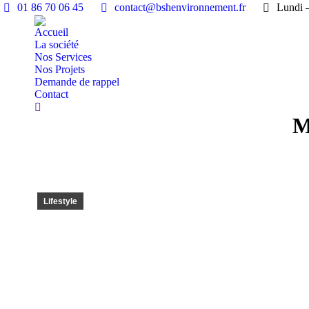
01 86 70 06 45
contact@bshenvironnement.fr
Lundi –
Accueil
La société
Nos Services
Nos Projets
Demande de rappel
Contact
Recherche
M
:
Lifestyle