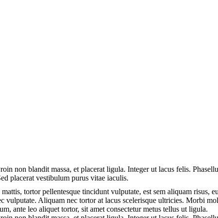
roin non blandit massa, et placerat ligula. Integer ut lacus felis. Phasell
Sed placerat vestibulum purus vitae iaculis.
mattis, tortor pellentesque tincidunt vulputate, est sem aliquam risus, e
nec vulputate. Aliquam nec tortor at lacus scelerisque ultricies. Morbi mol
m, ante leo aliquet tortor, sit amet consectetur metus tellus ut ligula.
roin non blandit massa, et placerat ligula. Integer ut lacus felis. Phasell