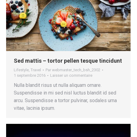
Sed mattis – tortor pellen tesque tincidunt
Lifestyle
,
Travel
Par
webmaster_tech_bsh_2302
1 septembre 2016
Laisser un commentaire
Nulla blandit risus ut nulla aliquam ornare.
Suspendisse in mi sed nisl luctus blandit id sed
arcu. Suspendisse a tortor pulvinar, sodales urna
vitae, lacinia ipsum.