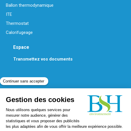
Ballon thermodynamique
ITE
Thermostat
Calorifugeage
Espace
Transmettez vos documents
Contactez-nous
Téléphone :
01 86 70 06 45
Mail :
contact@bshenvironnement.fr
Trouvez nous sur :