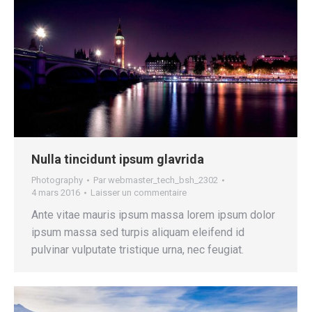
Nulla tincidunt ipsum glavrida
Photography
Par
webmaster_tech_bsh_2302
4 mars 2016
Laisser un commentaire
Ante vitae mauris ipsum massa lorem ipsum dolor
ipsum massa sed turpis aliquam eleifend id
pulvinar vulputate tristique urna, nec feugiat.