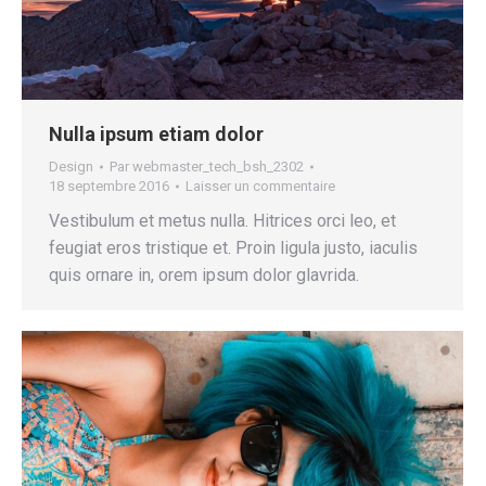
Nulla ipsum etiam dolor
Design
Par
webmaster_tech_bsh_2302
18 septembre 2016
Laisser un commentaire
Vestibulum et metus nulla. Hitrices orci leo, et
feugiat eros tristique et. Proin ligula justo, iaculis
quis ornare in, orem ipsum dolor glavrida.