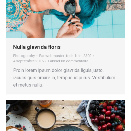
Nulla glavrida floris
Photography
Par
webmaster_tech_bsh_2302
4 septembre 2016
Laisser un commentaire
Proin lorem ipsum dolor glavrida ligula justo,
iaculis quis ornare in, tempus id purus. Vestibulum
et metus nulla.