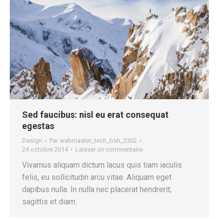
Sed faucibus: nisl eu erat consequat
egestas
Design
Par
webmaster_tech_bsh_2302
24 octobre 2014
Laisser un commentaire
Vivamus aliquam dictum lacus quis tiam iaculis
felis, eu sollicitudin arcu vitae. Aliquam eget
dapibus nulla. In nulla nec placerat hendrerit,
sagittis et diam.