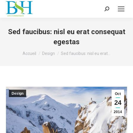
Recherche
:
Sed faucibus: nisl eu erat consequat
egestas
Vous êtes ici :
Accueil
Design
Sed faucibus: nisl eu erat…
Design
Oct
24
2014