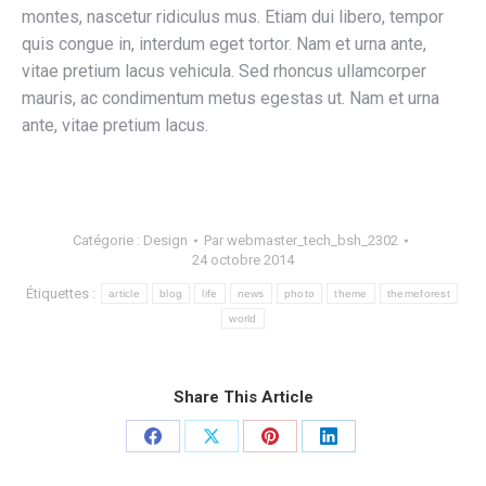
montes, nascetur ridiculus mus. Etiam dui libero, tempor
quis congue in, interdum eget tortor. Nam et urna ante,
vitae pretium lacus vehicula. Sed rhoncus ullamcorper
mauris, ac condimentum metus egestas ut. Nam et urna
ante, vitae pretium lacus.
Catégorie :
Design
Par
webmaster_tech_bsh_2302
24 octobre 2014
Étiquettes :
article
blog
life
news
photo
theme
themeforest
world
Share This Article
Partager
Partager
Partager
Partager
sur
sur
sur
sur