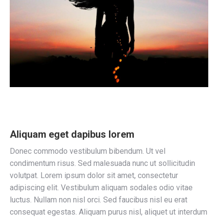
Aliquam eget dapibus lorem
Donec commodo vestibulum bibendum. Ut vel
condimentum risus. Sed malesuada nunc ut sollicitudin
volutpat. Lorem ipsum dolor sit amet, consectetur
adipiscing elit. Vestibulum aliquam sodales odio vitae
luctus. Nullam non nisl orci. Sed faucibus nisl eu erat
consequat egestas. Aliquam purus nisl, aliquet ut interdum