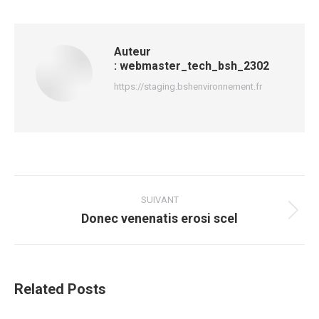
Facebook
X
Pinterest
LinkedIn
Auteur
:
webmaster_tech_bsh_2302
https://staging.bshenvironnement.fr
Navigation
article
SUIVANT
Donec venenatis erosi scel
Article
suivant
:
Related Posts